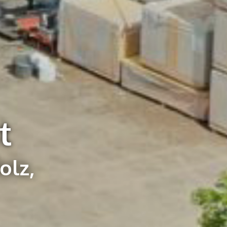
t
olz,